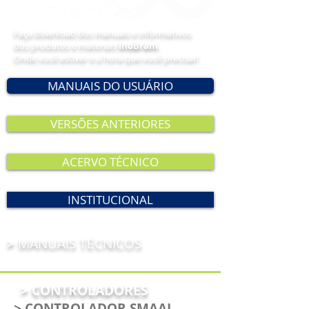
Faça download dos manuais e informativos
dos produtos e materiais
InoBram
.
Onde você estiver e a hora que você precisar!
MANUAIS DO USUÁRIO
VERSÕES ANTERIORES
ACERVO TÉCNICO
INSTITUCIONAL
>
MANUAIS TÉCNICOS
> CONTROLADORES
> CONTROLADOR SMAAI