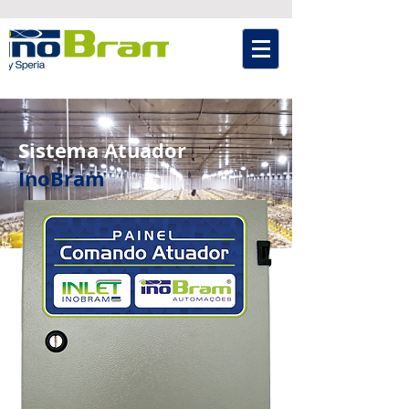
Sistema Atuador
InoBram