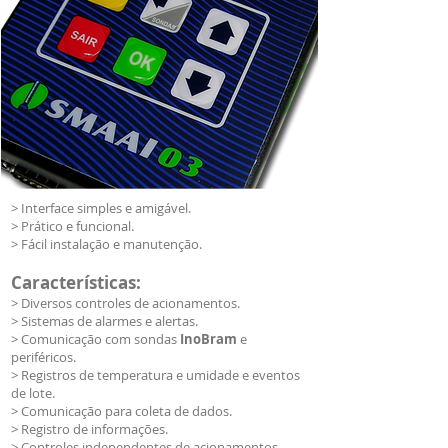
> Interface simples e amigável.
> Prático e funcional.
> Fácil instalação e manutenção.
Características:
> Diversos controles de acionamentos.
> Sistemas de alarmes e alertas.
> Comunicação com sondas
InoBram
e
periféricos.
> Registros de temperatura e umidade e eventos
de lote.
> Comunicação para coleta de dados.
> Registro de informações.
> Controles independentes de acionamentos.