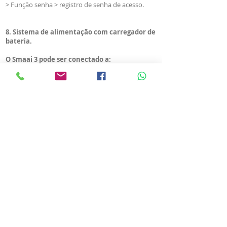
> Função senha > registro de senha de acesso.
8. Sistema de alimentação com carregador de
bateria.
O Smaai 3 pode ser conectado a:
> Até 5 sondas de temperatura > Sonda T.
> Até 5 sondas de temperatura e umidade > Sonda
TU.
>
DOWNLOAD DE
MATERIAIS
SMAAI 3 RPS
> LÂMINA DE APRESENTAÇÃO SMAAI 3.
> MANUAL TÉCNICO - INSTALAÇÃO E
OPERAÇÃO - SMAAI 3.