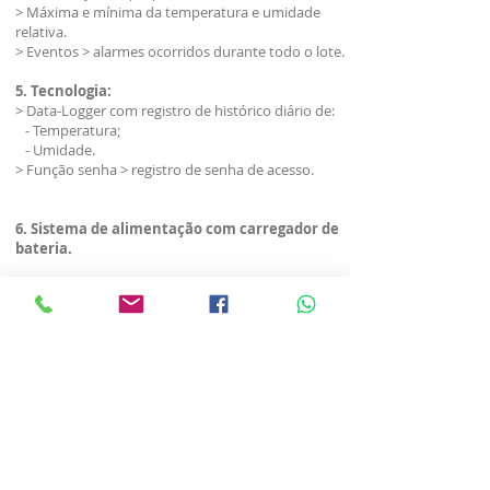
> Máxima e mínima da temperatura e umidade
relativa.
> Eventos > alarmes ocorridos durante todo o lote.
5. Tecnologia:
> Data-Logger com registro de histórico diário de:
- Temperatura;
- Umidade.
> Função senha > registro de senha de acesso.
6. Sistema de alimentação com carregador de
bateria.
O Smaai 3 pode ser conectado a:
> Até 5 sondas de temperatura > Sonda T. 01
instalada como externa e 04 como internas
> Até 5 sondas de temperatura e umidade > Sonda
TU. 05 instaladas como internas
>
DOWNLOAD DE
MATERIAIS
SMAAI 3