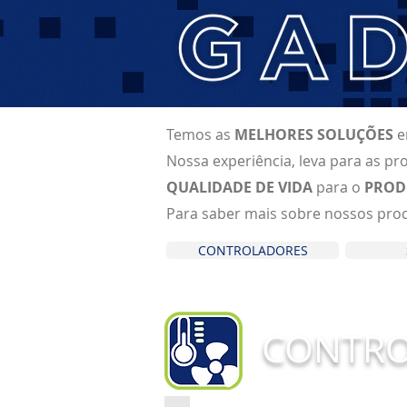
Temos as
MELHORES SOLUÇÕES
Nossa experiência, leva para as p
QUALIDADE DE VIDA
para o
PROD
Para saber mais sobre nossos produ
CONTROLADORES
CONTR