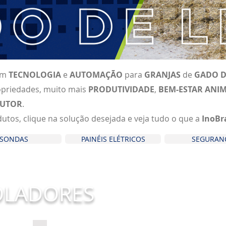
em
TECNOLOGIA
e
AUTOMAÇÃO
para
GRANJAS
de
GADO D
ropriedades, muito mais
PRODUTIVIDADE
,
BEM-ESTAR ANI
UTOR
.
tos, clique na solução desejada e veja tudo o que a
InoB
SONDAS
PAINÉIS ELÉTRICOS
SEGURAN
OLADORES