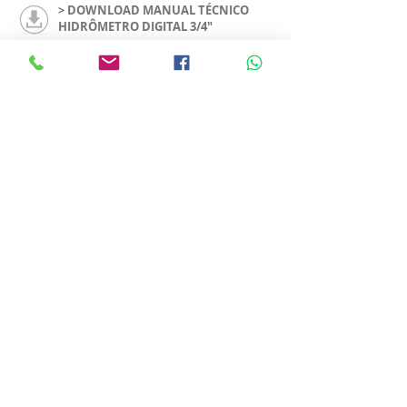
> DOWNLOAD MANUAL TÉCNICO
HIDRÔMETRO DIGITAL 3/4"
Hidrômetro Digital
InoBram 1 1/2"
> Preciso.