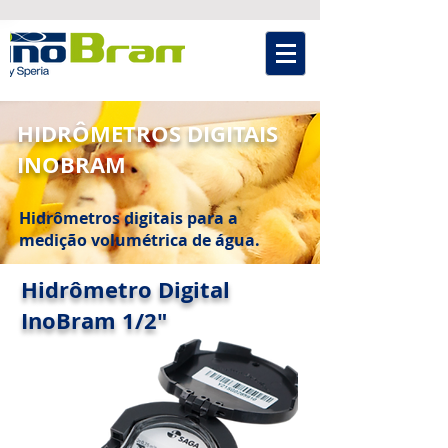
HIDRÔMETROS DIGITAIS
INOBRAM
Hidrômetros digitais para a
medição volumétrica de água.
Hidrômetro Digital
InoBram 1/2"