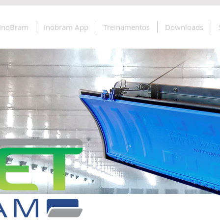
 InoBram
Inobram App
Treinamentos
Downloads