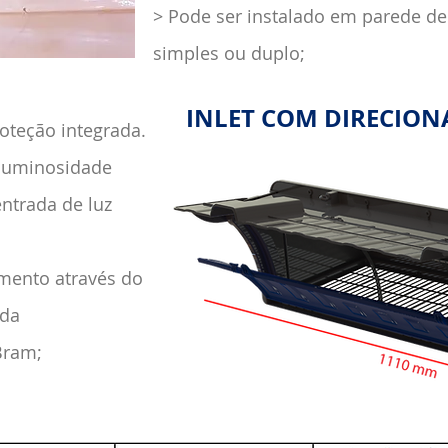
> Pode ser instalado em parede de
simples ou duplo;
INLET COM DIRECION
roteção integrada.
 luminosidade
entrada de luz
amento através do
 da
Bram;