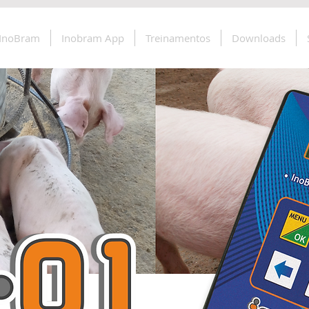
 InoBram
Inobram App
Treinamentos
Downloads