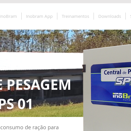
 InoBram
Inobram App
Treinamentos
Downloads
E PESAGEM
PS 01
 consumo de ração para