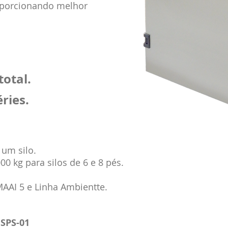
roporcionando melhor
total.
ries.
 um silo.
0 kg para silos de 6 e 8 pés.
AAI 5 e Linha
Ambientte.
SPS-01