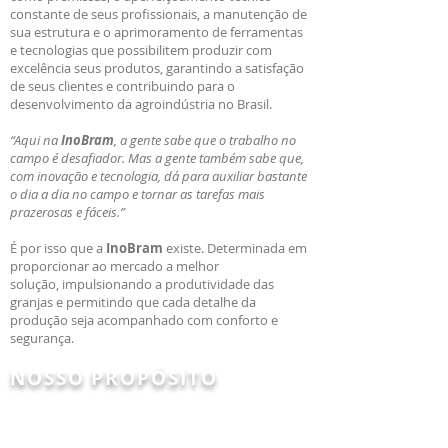
constante de seus profissionais, a manutenção de
sua estrutura e o aprimoramento de ferramentas
e tecnologias que possibilitem produzir com
excelência seus produtos, garantindo a satisfação
de seus clientes e contribuindo para o
desenvolvimento da agroindústria no Brasil.
“Aqui na
InoBram
, a gente sabe que o trabalho no
campo é desafiador. Mas a gente também sabe que,
com inovação e tecnologia, dá para auxiliar bastante
o dia a dia no campo e tornar as tarefas mais
prazerosas e fáceis.”
É por isso que a
InoBram
existe. Determinada em
proporcionar ao mercado a melhor
solução, impulsionando a produtividade das
granjas e permitindo que cada detalhe da
produção seja acompanhado com conforto e
segurança.
NOSSO PROPÓSITO
Impulsionar a produtividade
das
granjas com tecnologia,
conforto e