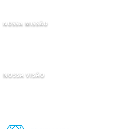
segurança para
as pessoas e os
animais.
NOSSA MISSÃO
Levar ao agronegócio soluções
inovadoras em tecnologia
que, juntamente com as pessoas,
proporcionem grandes resultados nos
processos de criação de animais.
NOSSA VISÃO
Ser a melhor solução
de tecnologia
para
granjas de animais da
América
Latina.
NOSSOS VALORES