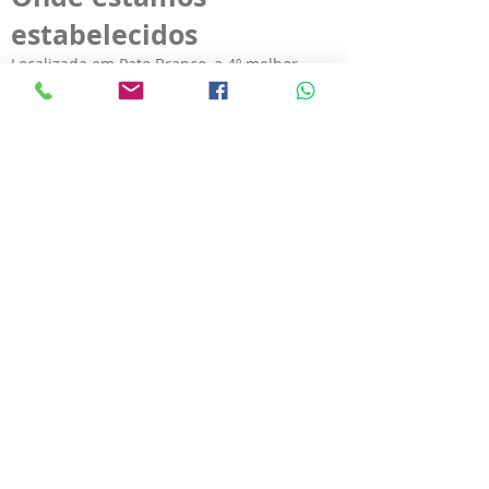
estabelecidos
Localizada em Pato Branco, a 4º melhor
cidade em qualidade de vida do Paraná e a
113º no Brasil, cidade pertencente também
ao Vale Digital, a InoBram possui um
ambiente totalmente favorável a inovação de
novos produtos e soluções, atendendo
assim, toda a América Latina com seu
portfólio de produtos e soluções.