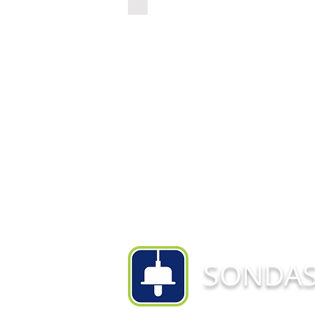
Controlador
de
Ambiência
Smaai
3CC
SONDA