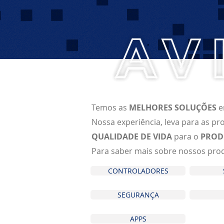
Temos as
MELHORES SOLUÇÕES
Nossa experiência, leva para as p
QUALIDADE DE VIDA
para o
PROD
Para saber mais sobre nossos produ
CONTROLADORES
SEGURANÇA
APPS