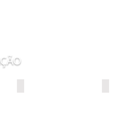
AÇÃO
AVILAMP WY06
CON
AviLamp
Cone
InoBram
Injet
WY06
AviL
E27-
01