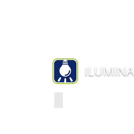
ILUMIN
AVILAMP WY05
AviLamp
InoBram
WY05