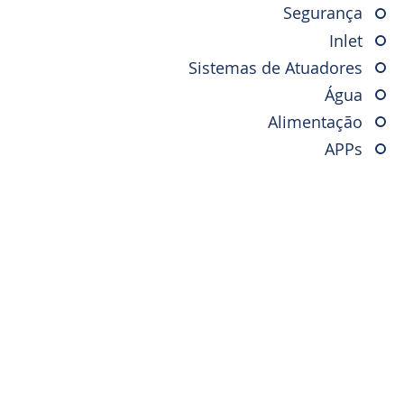
Segurança
Inlet
da TU
Sistemas de Atuadores
a
Água
eratura
Alimentação
ade
APPs
iva
da TH2O
a