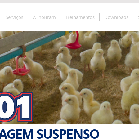
Serviços
A InoBram
Treinamentos
Downloads
SAGEM SUSPENSO