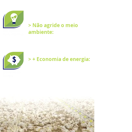
ligadas.
- Melhor performance do mercado
> potência X fluxo luminoso.
> Não agride o meio
ambiente:
- Fabricação livre de metais
pesados.
- Totalmente recicláveis.
> + Economia de energia:
- Função No Flicker > não tem
cintilação (vibração).
- Foco direcional.
- Aproveitamento do fluxo
luminoso em 95%.