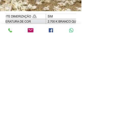
*imagem meramente ilustrativa, informações
sujeitas a variação de acordo com a versão do
produto