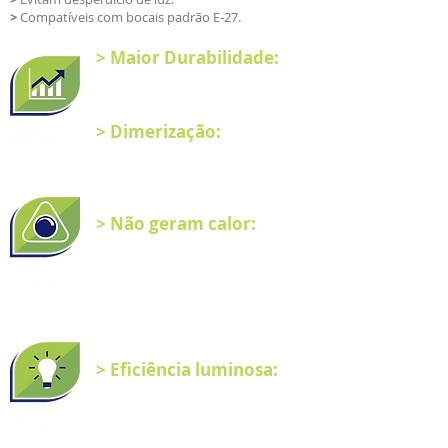
>
Compatíveis com bocais padrão E-27.
> Maior Durabilidade:
- Vida útil muito maior que a de
lâmpadas comuns.
> Dimerização:
- Curva linear de dimerização.
- Proporciona maior bem-estar aos
animais.
> Não geram calor:
- Não geram calor.
- Auxilia no controle da
climatização interna do galpão.
- Fabricada em material não
condutor elétrico, protegendo o
manuseio.
> Eficiência luminosa:
- Convertem mais de 90% da
energia consumida em luz.
- Entregam fluxo luminoso
máximo imediatamente quando