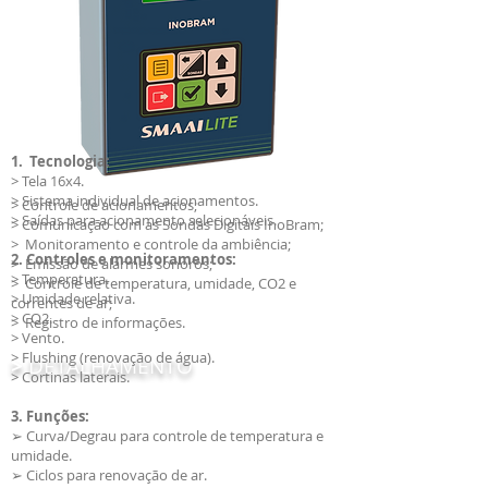
1. Tecnologia:
> Tela 16x4.
> Sistema individual de acionamentos.
> Controle de acionamentos;
> Saídas para acionamento selecionáveis.
> Comunicação com as Sondas Digitais InoBram;
> Monitoramento e controle da ambiência;
2. Controles e monitoramentos:
> Emissão de alarmes sonoros;
> Temperatura.
> Controle de temperatura, umidade, CO2 e
> Umidade relativa.
correntes de ar;
> CO2.
> Registro de informações.
> Vento.
> Flushing (renovação de água).
>
DETALHAMENTO
> Cortinas laterais.
3. Funções:
➢ Curva/Degrau para controle de temperatura e
umidade.
➢ Ciclos para renovação de ar.