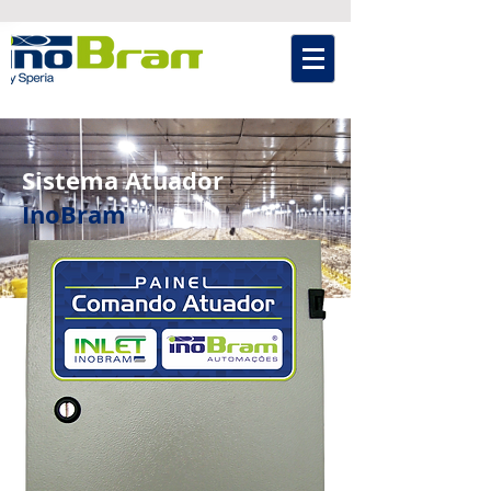
Sistema Atuador
InoBram