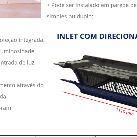
> Pode ser instalado em parede de
simples ou duplo;
INLET COM DIRECION
roteção integrada.
 luminosidade
entrada de luz
amento através do
 da
Bram;