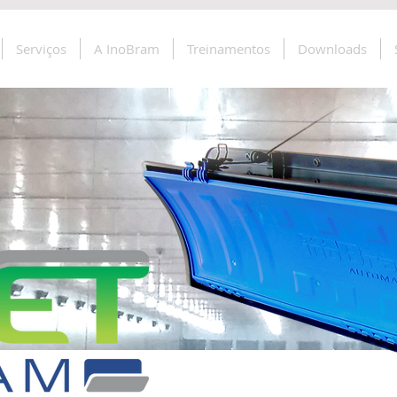
Serviços
A InoBram
Treinamentos
Downloads