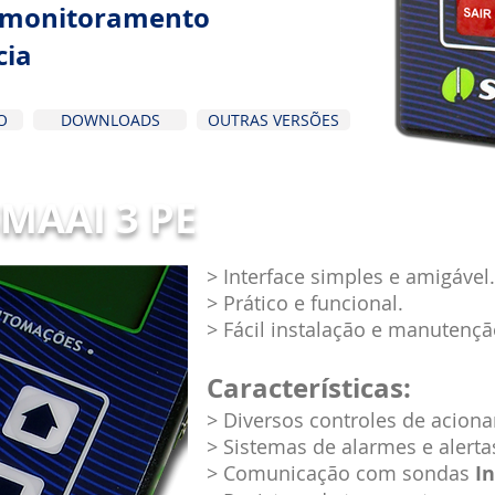
e monitoramento
cia
O
DOWNLOADS
OUTRAS VERSÕES
MAAI 3 PE
> Interface simples e amigável.
> Prático e funcional.
> Fácil instalação e manutençã
Características:
> Diversos controles de acion
> Sistemas de alarmes e alerta
> Comunicação com sondas
I