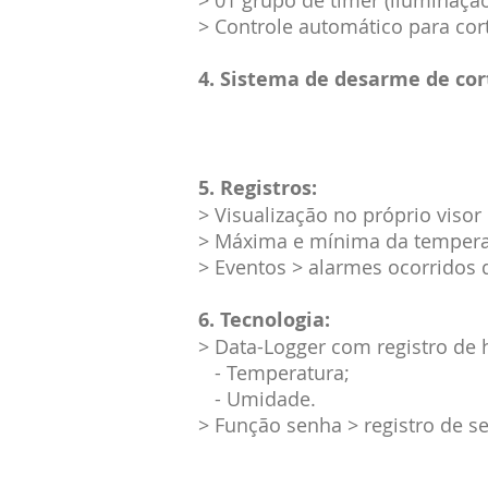
> 01 grupo de timer (iluminaçã
> Controle automático para cort
4. Sistema de desarme de cort
5. Registros:
> Visualização no próprio visor
> Máxima e mínima da temperat
> Eventos > alarmes ocorridos d
6. Tecnologia:
> Data-Logger com registro de h
- Temperatura;
- Umidade.
> Função senha > registro de s