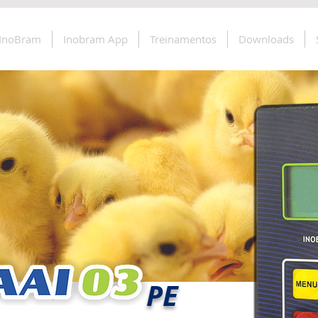
 InoBram
Inobram App
Treinamentos
Downloads
PE