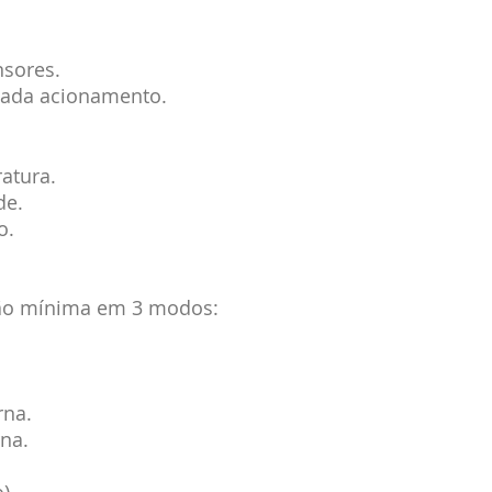
sores.
cada acionamento.
atura.
de.
o.
ção mínima em 3 modos:
rna.
rna.