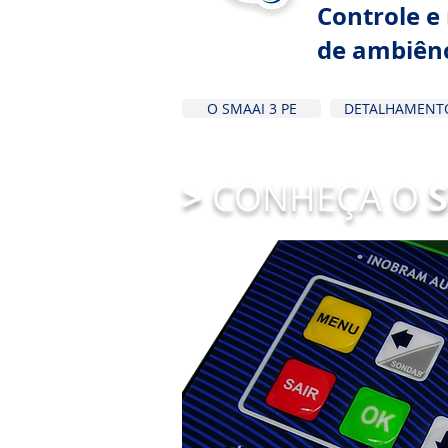
Controle 
de ambiên
O SMAAI 3 PE
DETALHAMENT
>
CONHEÇA O
S