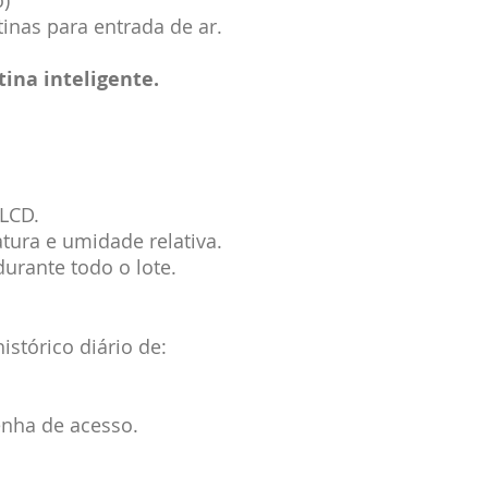
o)
inas para entrada de ar.
ina inteligente.
 LCD.
ura e umidade relativa.
urante todo o lote.
istórico diário de:
enha de acesso.