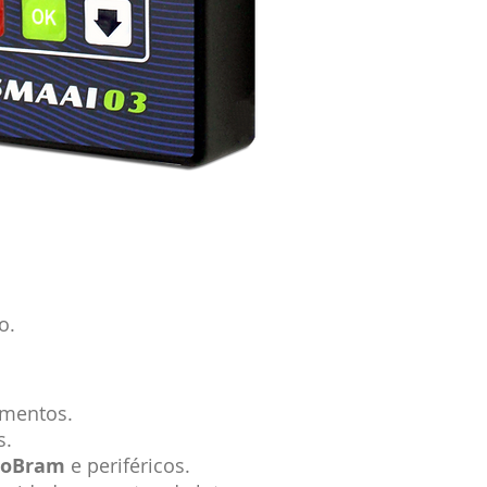
o.
amentos.
s.
noBram
e periféricos.