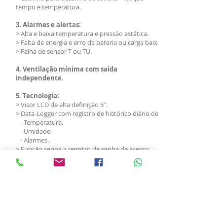
tempo e temperatura.
3. Alarmes e alertas:
> Alta e baixa temperatura e pressão estática.
> Falta de energia e erro de bateria ou carga baixa.
> Falha de sensor T ou TU.
4. Ventilação mínima com saída
independente.
5. Tecnologia:
> Visor LCD de alta definição 5”.
> Data-Logger com registro de histórico diário de:
- Temperatura.
- Umidade.
- Alarmes.
> Função senha > registro de senha de acesso.
> Portabilidade de dados > via pen-drive.
6. Segurança:
> Teste de bateria.
> Sistema de fonte com carregador de bateria
automático.
> Estabilizador de tensão.