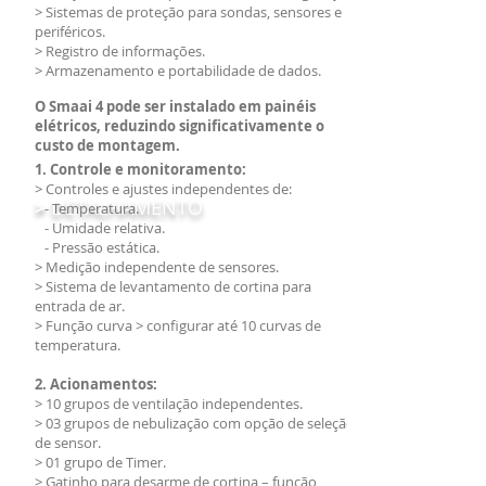
> Sistemas de proteção para sondas, sensores e
periféricos.
> Registro de informações.
> Armazenamento e portabilidade de dados.
O Smaai 4 pode ser instalado em painéis
elétricos, reduzindo significativamente o
custo de montagem.
1. Controle e monitoramento:
> Controles e ajustes independentes de:
>
DETALHAMENTO
- Temperatura.
- Umidade relativa.
- Pressão estática.
> Medição independente de sensores.
> Sistema de levantamento de cortina para
entrada de ar.
> Função curva > configurar até 10 curvas de
temperatura.
2. Acionamentos:
> 10 grupos de ventilação independentes.
> 03 grupos de nebulização com opção de seleção
de sensor.
> 01 grupo de Timer.
> Gatinho para desarme de cortina – função